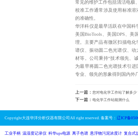
常见的维护工作包括清洁电极
校准工作通常涉及使用标准溶
的准确性。
华洋科仪是最早活跃在中国科学仪
美国BioTools、美国DPS、
理。主要产品有微区扫描电化
谱仪、振动圆二色光谱仪、动
材等。公司秉持“技术领先、
为最早将圆二色光谱技术引进
专业、领先的形象得到国内外
上一篇：
您对电化学工作站了解多少
下一篇：
电化学工作站能测什么
Copyright大连华洋分析仪器有限公司All right reserved. 备案号：
辽ICP备050
工业手柄
,
温湿度记录仪
,
科华ups电源
,
离子色谱
,
悬浮物污泥浓度计
,
复合式